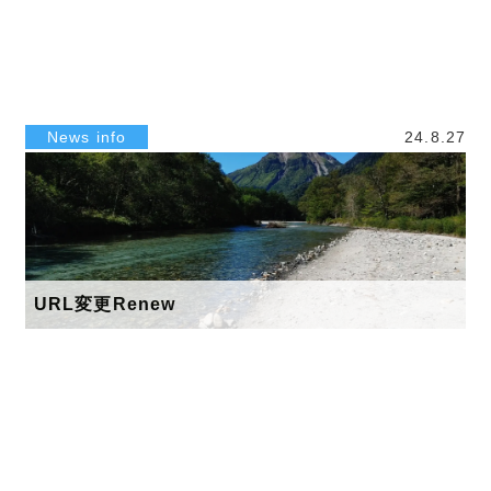
News info
24.8.27
URL変更Renew