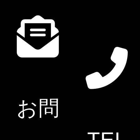
URL変更Renew
News info
24.8.27
URL変更Renew
清水多商事株式会社
SHIMIZU TRADING CORPORATION
〒123-0841 東京都足立区西新井6-25-13
TEL：
03-3856-1333
/ FAX：03-3856-1333
お問
会社案内
お問合せ
TEL
サイトマップ