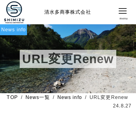
清水多商事株式会社
menu
News info
会社案内
ニュース
URL変更Renew
お問合せ
TEL
TOP
News一覧
News info
URL変更Renew
24.8.27